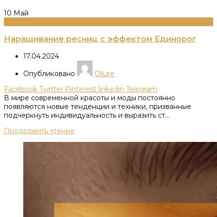
10
Май
Информация
Наращивание ресниц с эффектом Единорог
17.04.2024
Опубликовано
Ollure
Facebook
Twitter
Pinterest
linkedin
Telegram
В мире современной красоты и моды постоянно
появляются новые тенденции и техники, призванные
подчеркнуть индивидуальность и выразить ст...
Продолжить чтение