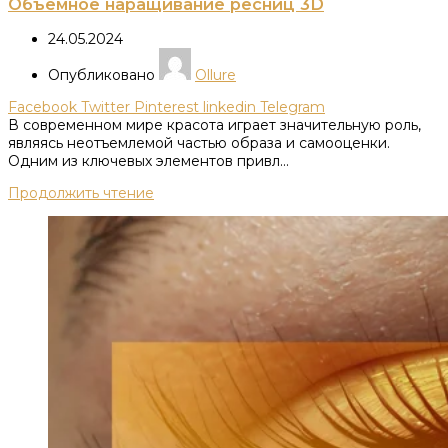
Объемное наращивание ресниц 3D
24.05.2024
Опубликовано
Ollure
Facebook
Twitter
Pinterest
linkedin
Telegram
В современном мире красота играет значительную роль,
являясь неотъемлемой частью образа и самооценки.
Одним из ключевых элементов привл...
Продолжить чтение