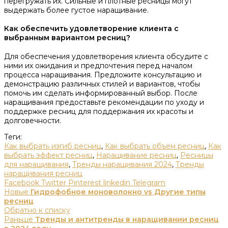
перегружать их. Сильные и плотные ресницы могут
выдержать более густое наращивание.
Как обеспечить удовлетворение клиента с
выбранным вариантом ресниц?
Для обеспечения удовлетворения клиента обсудите с
ними их ожидания и предпочтения перед началом
процесса наращивания. Предложите консультацию и
демонстрацию различных стилей и вариантов, чтобы
помочь им сделать информированный выбор. После
наращивания предоставьте рекомендации по уходу и
поддержке ресниц для поддержания их красоты и
долговечности.
Теги:
Как выбрать изгиб ресниц
,
Как выбрать объем ресниц
,
Как
выбрать эффект ресниц
,
Наращивание ресниц
,
Ресницы
для наращивания
,
Тренды наращивания 2024
,
Тренды
наращивания ресниц
Facebook
Twitter
Pinterest
linkedin
Telegram
Новые
Гидрофобное моноволокно vs Другие типы
ресниц
Обратно к списку
Раньше
Тренды и антитренды в наращивании ресниц