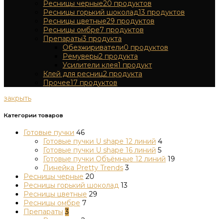
Ресницы черные
20
продуктов
Ресницы горький шоколад
13
продуктов
Ресницы цветные
29
продуктов
Ресницы омбре
7
продуктов
Препараты
3
продукта
Обезжириватели
0
продуктов
Ремуверы
2
продукта
Усилители клея
1
продукт
Клей для ресниц
2
продукта
Прочее
17
продуктов
закрыть
Категории товаров
Готовые пучки
46
Готовые пучки U shape 12 линий
4
Готовые пучки U shape 16 линий
5
Готовые пучки Объёмные 12 линий
19
Линейка Pretty Trends
3
Ресницы черные
20
Ресницы горький шоколад
13
Ресницы цветные
29
Ресницы омбре
7
Препараты
3