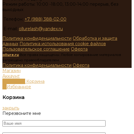
Режим работы: 10:00 -18:00, 13:00-14:00 перерыв, без
выходных
Телефон:
+7 (988) 388-02-00
E-mail:
ollurelash@yandex.ru
Политика конфиденциальности
Обработка и защита
данных
Политика использования cookie файлов
Пользовательское соглашение
Оферта
ollure.ru
Все права защищены. Любое копирование материалов
запрещено правообладателем.
Политика конфиденциальности
Оферта
Магазин
Аккаунт
0
пунктов
Корзина
0
Избранное
Корзина
закрыть
Перезвоните мне