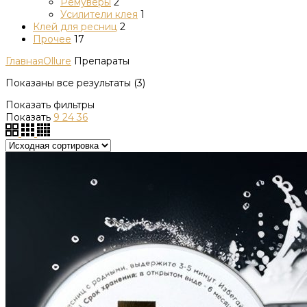
Ремуверы
2
Усилители клея
1
Клей для ресниц
2
Прочее
17
Главная
Ollure
Препараты
Показаны все результаты (3)
Показать фильтры
Показать
9
24
36