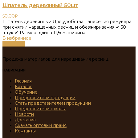
Шпатель деревянный 50шт
50,00
₽
Шпатель деревянный Для удобства нанесения ремувера
при снятии наращенных ресниц и обезжиривания ✔ 50
штук ✔ Размер: длина 11,5см, ширина
В избранное
В корзину
Продажа материалов для наращивания ресниц
НАВИГАЦИЯ
Главная
Каталог
Обучение
Представители продукции
Стать представителем продукции
Представители школы
Новости
Доставка
Скачать оптовый прайс
Контакты