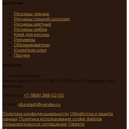
КАТЕГОРИИ
Ресницы черные
Ресницы горький шоколад
Ресницы цветные
Ресницы омбре
Клей для ресниц
Ремуверы
Обезжириватели
Усилители клея
Прочее
КОНТАКТЫ
г. Ростов-на-Дону
Режим работы: 10:00 -18:00, 13:00-14:00 перерыв, без
выходных
Телефон:
+7 (988) 388-02-00
E-mail:
ollurelash@yandex.ru
Политика конфиденциальности
Обработка и защита
данных
Политика использования cookie файлов
Пользовательское соглашение
Оферта