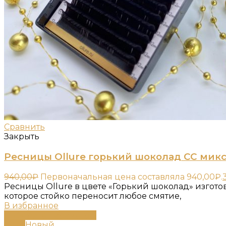
Сравнить
Закрыть
Ресницы Ollure горький шоколад CC мик
940,00
₽
Первоначальная цена составляла 940,00₽.
Ресницы Ollure в цвете «Горький шоколад» изгот
которое стойко переносит любое смятие,
В избранное
Выберите параметры
-80%
Новый