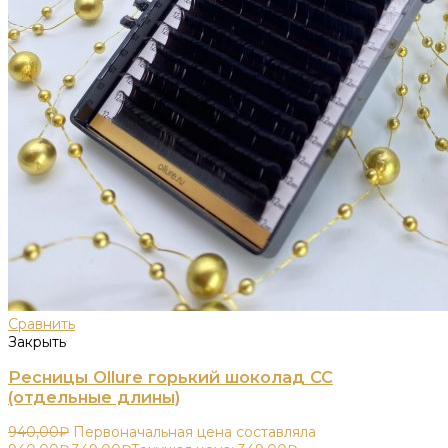
Сравнить
Закрыть
Ресницы Ollure горький шоколад CC
(отдельные длины)
940,00
₽
Первоначальная цена составляла