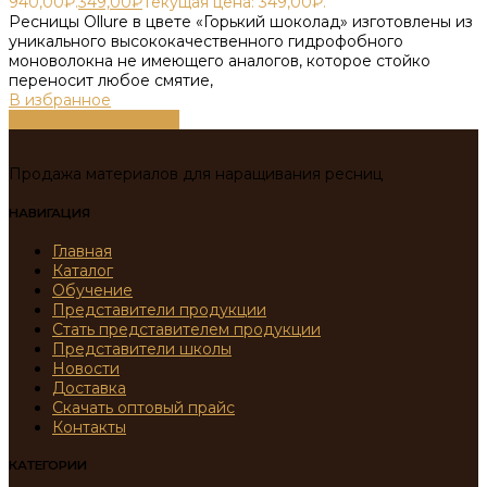
940,00₽.
349,00
₽
Текущая цена: 349,00₽.
Ресницы Ollure в цвете «Горький шоколад» изготовлены из
уникального высококачественного гидрофобного
моноволокна не имеющего аналогов, которое стойко
переносит любое смятие,
В избранное
Выберите параметры
Продажа материалов для наращивания ресниц
НАВИГАЦИЯ
Главная
Каталог
Обучение
Представители продукции
Стать представителем продукции
Представители школы
Новости
Доставка
Скачать оптовый прайс
Контакты
КАТЕГОРИИ