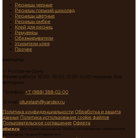
Ресницы черные
Ресницы горький шоколад
Ресницы цветные
Ресницы омбре
Клей для ресниц
Ремуверы
Обезжириватели
Усилители клея
Прочее
КОНТАКТЫ
г. Ростов-на-Дону
Режим работы: 10:00 -18:00, 13:00-14:00 перерыв, без
выходных
Телефон:
+7 (988) 388-02-00
E-mail:
ollurelash@yandex.ru
Политика конфиденциальности
Обработка и защита
данных
Политика использования cookie файлов
Пользовательское соглашение
Оферта
ollure.ru
Все права защищены. Любое копирование материалов
запрещено правообладателем.