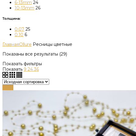
6-13mm
24
10-13mm
26
Толщина:
0.07
25
0.10
6
Главная
Ollure
Ресницы цветные
Показаны все результаты (29)
Показать фильтры
Показать
9
24
36
-79%