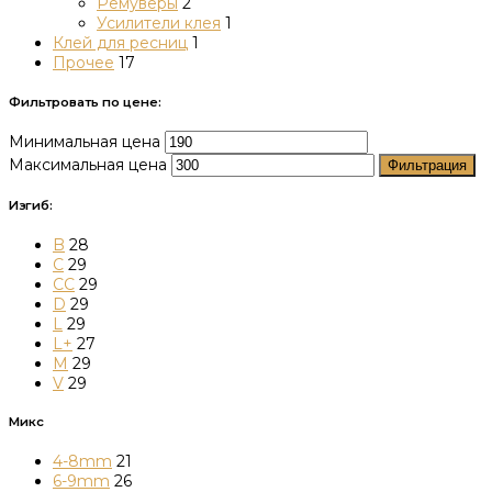
Ремуверы
2
Усилители клея
1
Клей для ресниц
1
Прочее
17
Фильтровать по цене:
Минимальная цена
Максимальная цена
Фильтрация
Изгиб:
B
28
C
29
CC
29
D
29
L
29
L+
27
M
29
V
29
Микс
4-8mm
21
6-9mm
26