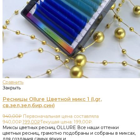
Сравнить
Закрыть
Ресницы Ollure Цветной микс 1 (l.gr,
св.зел,зел,бир,син)
940,00
₽
Первоначальная цена составляла
940,00₽.
199,00
₽
Текущая цена: 199,00₽.
Миксы цветных ресниц OLLURE Все наши оттенки
цветных ресниц, грамотно подобраны и собраны в миксах,
для создания самых ярких и