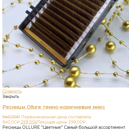
Сравнить
Закрыть
Ресницы Ollure темно-коричневые микс
940,00
₽
Первоначальная цена составляла
940,00₽.
299,00
₽
Текущая цена: 299,00₽.
Ресницы OLLURE “Цветные” Самый большой ассортимент