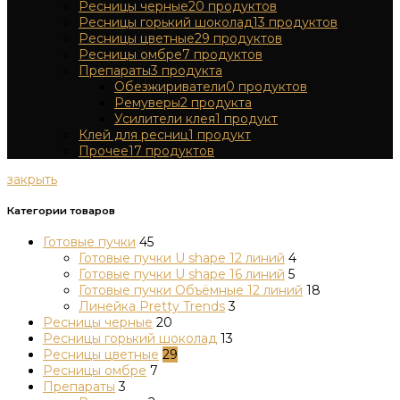
Ресницы черные
20
продуктов
Ресницы горький шоколад
13
продуктов
Ресницы цветные
29
продуктов
Ресницы омбре
7
продуктов
Препараты
3
продукта
Обезжириватели
0
продуктов
Ремуверы
2
продукта
Усилители клея
1
продукт
Клей для ресниц
1
продукт
Прочее
17
продуктов
закрыть
Категории товаров
Готовые пучки
45
Готовые пучки U shape 12 линий
4
Готовые пучки U shape 16 линий
5
Готовые пучки Объёмные 12 линий
18
Линейка Pretty Trends
3
Ресницы черные
20
Ресницы горький шоколад
13
Ресницы цветные
29
Ресницы омбре
7
Препараты
3