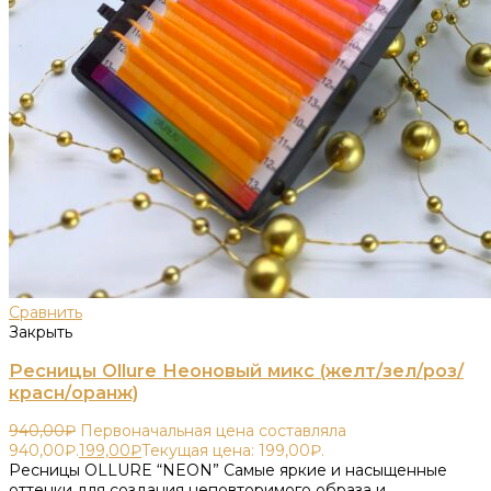
Сравнить
Закрыть
Ресницы Ollure Неоновый микс (желт/зел/роз/
красн/оранж)
940,00
₽
Первоначальная цена составляла
940,00₽.
199,00
₽
Текущая цена: 199,00₽.
Ресницы OLLURE “NEON” Самые яркие и насыщенные
оттенки для создания неповторимого образа и