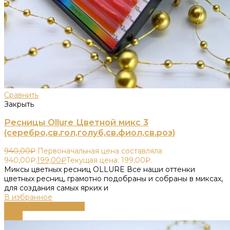
Сравнить
Закрыть
Ресницы Ollure Цветной микс 3
(серебро,св.гол,голуб,св.фиол,св.роз)
940,00
₽
Первоначальная цена составляла
940,00₽.
199,00
₽
Текущая цена: 199,00₽.
Миксы цветных ресниц OLLURE Все наши оттенки
цветных ресниц, грамотно подобраны и собраны в миксах,
для создания самых ярких и
В избранное
Выберите параметры
-79%