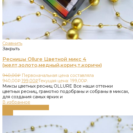
Сравнить
Закрыть
Ресницы Ollure Цветной микс 4
(желт,золото,медный,корич,т.коричн)
940,00
₽
Первоначальная цена составляла
940,00₽.
199,00
₽
Текущая цена: 199,00₽.
Миксы цветных ресниц OLLURE Все наши оттенки
цветных ресниц, грамотно подобраны и собраны в миксах,
для создания самых ярких и
В избранное
Выберите параметры
-79%