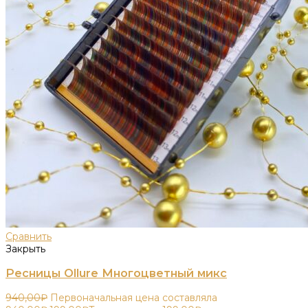
Сравнить
Закрыть
Ресницы Ollure Многоцветный микс
940,00
₽
Первоначальная цена составляла