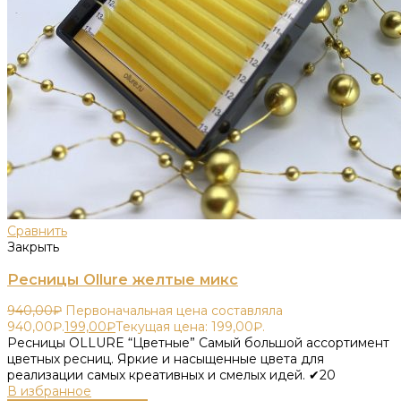
Сравнить
Закрыть
Ресницы Ollure желтые микс
940,00
₽
Первоначальная цена составляла
940,00₽.
199,00
₽
Текущая цена: 199,00₽.
Ресницы OLLURE “Цветные” Самый большой ассортимент
цветных ресниц. Яркие и насыщенные цвета для
реализации самых креативных и смелых идей. ✔20
В избранное