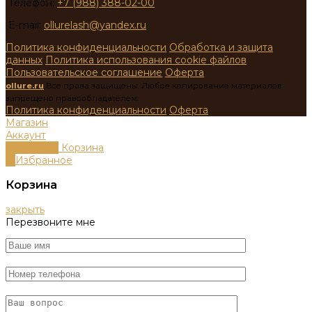
Телефон:
+7 (988) 388-02-00
E-mail:
ollurelash@yandex.ru
Политика конфиденциальности
Обработка и защита
данных
Политика использования cookie файлов
Пользовательское соглашение
Оферта
ollure.ru
Все права защищены. Любое копирование материалов
запрещено правообладателем.
Политика конфиденциальности
Оферта
Магазин
Аккаунт
0
пунктов
Корзина
0
Избранное
Корзина
закрыть
Перезвоните мне