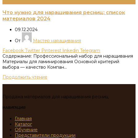
Информация
Что нужно для наращивания ресниц: список
материалов 2024
09.12.2024
От
Мастер наращивания
Facebook
Twitter
Pinterest
linkedin
Telegram
Содержание: Профессиональный набор для наращивания
Материалы для ламинирования Основной критерий
выбора — качество Компан...
Продолжить чтение
Продажа материалов для наращивания ресниц
НАВИГАЦИЯ
Главная
Каталог
Обучение
Представители продукции