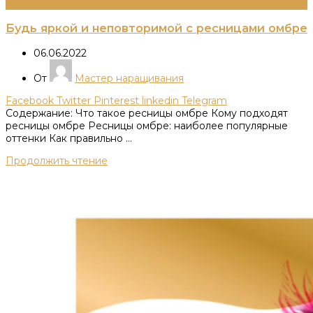
Информация
Будь яркой и неповторимой с ресницами омбре
06.06.2022
От
Мастер наращивания
Facebook
Twitter
Pinterest
linkedin
Telegram
Содержание: Что такое ресницы омбре Кому подходят
ресницы омбре Ресницы омбре: наиболее популярные
оттенки Как правильно ...
Продолжить чтение