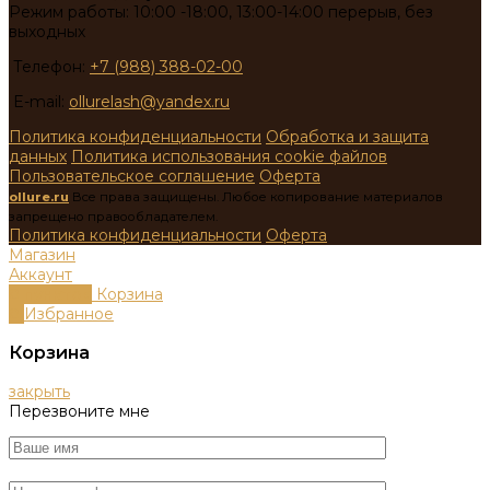
Режим работы: 10:00 -18:00, 13:00-14:00 перерыв, без
выходных
Телефон:
+7 (988) 388-02-00
E-mail:
ollurelash@yandex.ru
Политика конфиденциальности
Обработка и защита
данных
Политика использования cookie файлов
Пользовательское соглашение
Оферта
ollure.ru
Все права защищены. Любое копирование материалов
запрещено правообладателем.
Политика конфиденциальности
Оферта
Магазин
Аккаунт
0
пунктов
Корзина
0
Избранное
Корзина
закрыть
Перезвоните мне