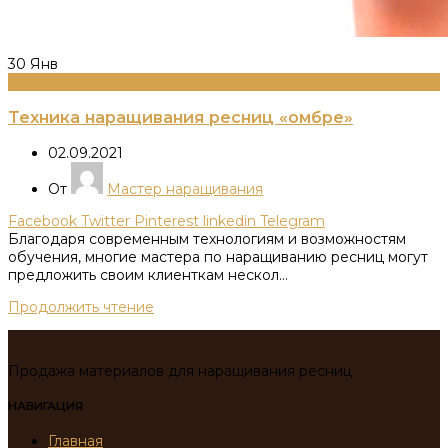
30
Янв
Информация
Техника наращивания ресниц «омбре»
02.09.2021
От
Мастер наращивания
Facebook
Twitter
Pinterest
linkedin
Telegram
Благодаря современным технологиям и возможностям
обучения, многие мастера по наращиванию ресниц могут
предложить своим клиенткам нескол...
Продолжить чтение
Продажа материалов для наращивания ресниц
НАВИГАЦИЯ
Главная