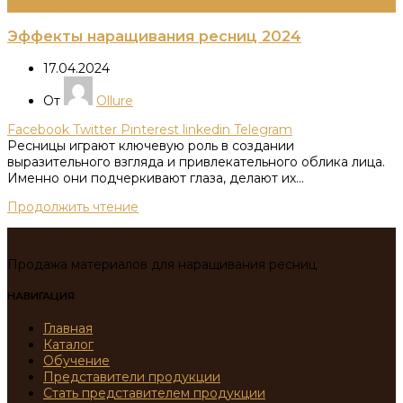
Информация
Эффекты наращивания ресниц 2024
17.04.2024
От
Ollure
Facebook
Twitter
Pinterest
linkedin
Telegram
Ресницы играют ключевую роль в создании
выразительного взгляда и привлекательного облика лица.
Именно они подчеркивают глаза, делают их...
Продолжить чтение
Продажа материалов для наращивания ресниц
НАВИГАЦИЯ
Главная
Каталог
Обучение
Представители продукции
Стать представителем продукции